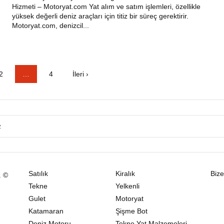
Hizmeti – Motoryat.com Yat alım ve satım işlemleri, özellikle
yüksek değerli deniz araçları için titiz bir süreç gerektirir.
Motoryat.com, denizcil...
2
…
4
İleri ›
Satılık
Kiralık
Bize
. ©
Tekne
Yelkenli
Gulet
Motoryat
Katamaran
Şişme Bot
Deniz Motoru
Tekne Yat Malzemeleri