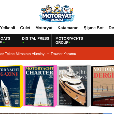
Yelkenli
Gulet
Motoryat
Katamaran
Şişme Bot
De
BOATS
DIGITAL PRESS
MOTORYACHTS
P
GROUP
ner Tekne Mirasının Alüminyum Trawler Yorumu