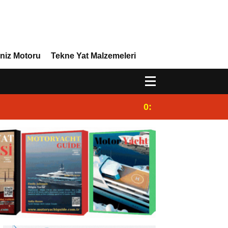
niz Motoru
Tekne Yat Malzemeleri
0:44
Dünya Süperyat Lig