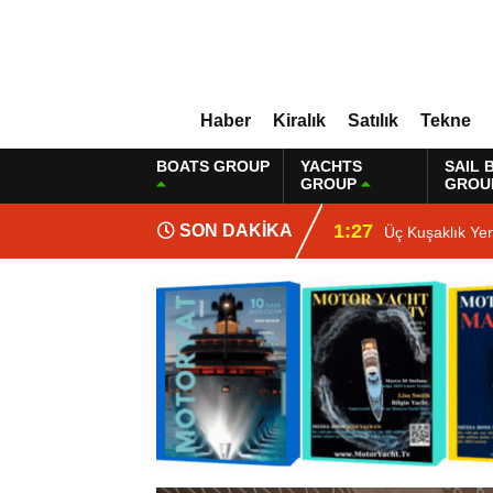
Haber
Kiralık
Satılık
Tekne
BOATS GROUP
YACHTS
SAIL 
GROUP
GROU
1:27
SON DAKİKA
Üç Kuşaklık Ye