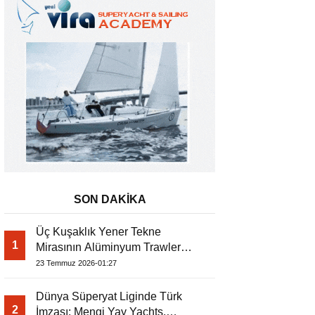
SON DAKİKA
Üç Kuşaklık Yener Tekne
1
Mirasının Alüminyum Trawler
Bali 4.6 Katamaran
Yorumu
23 Temmuz 2026-01:27
Dünya Süperyat Liginde Türk
2
İmzası: Mengi Yay Yachts,