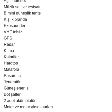
Açılır lomboz
Müzik seti ve tesisatı
Bimini güneşlik tente
Kışlık branda
Ekosaunder
VHF telsiz
GPS
Radar
Klima
Kalorifer
Hardtop
Matafora
Pasarella
Jeneratör
Güneş enerjisi
Bot şalter
2 adet akümülatör
Motor ve motor aksesuarları