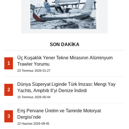
SON DAKİKA
Üç Kuşaklık Yener Tekne Mirasının Alüminyum
1
Trawler Yorumu
23 Temmuz 2026-01:27
Dünya Süperyat Liginde Türk İmzası: Mengi Yay
2
Yachts, Amphib II’yi Denize İndirdi
15 Temmuz 2026-00:44
Eriş Pervane Üretim ve Tamirde Motoryat
3
Dergisi’nde
22 Haziran 2026-08:45