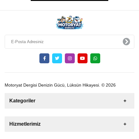
Motoryat Dergisi Denizin Gücü, Lüksün Hikayesi. © 2026
Kategoriler
Satılık
Kiralık
Tekne
Yelkenli
Hizmetlerimiz
Gulet
Motoryat
Katamaran
Bize Ulaşın
Şişme Bot