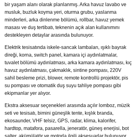
bir yaşam alanı olarak planlanmış. Arka havuz lavabo ve
musluk, buzluk koyma yeri, oturma grubu, yaslanma
minderleri, arka dinlenme bölümü, rollbar, havuz yemek
masası ve duş tertibatı, teknenin açık alan kullanımını
destekleyen detaylar arasında bulunuyor.
Elektrik tesisatında iskele-sancak lambaları, ışıklı bayrak
direği, korna, switch panel, kamara içi aydınlatmalar,
tuvalet bölümü aydınlatması, arka kamara aydınlatması, kıç
havuz aydınlatması, çakmaklık, sintine pompası, 220V
sahil besleme prizi, blower, remote kontrollü projektör, pis
su pompası ve otomatik duş suyu tahliye pompası gibi
ekipmanlar yer alıyor.
Ekstra aksesuar seçenekleri arasında açılır lomboz, müzik
seti ve tesisatı, bimini güneşlik tente, kışlık branda,
ekosaunder, VHF telsiz, GPS, radar, klima, kalorifer,
hardtop, matafora, pasarella, jeneratör, güneş enerjisi, bot
şalter, akümülatör ve motorla ilgili aksesuarlar bulunuyor.