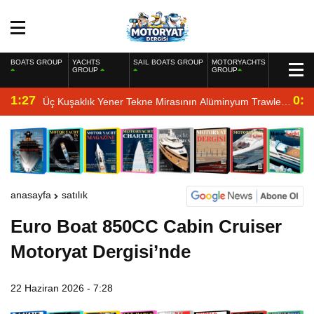
BOATS GROUP
YACHTS
SAIL BOATS GROUP
MOTORYACHTS
GROUP
GROUP
1:27
0:4
Üç Kuşaklık Yener Tekne Mirasının Alüminyum Trawler
Yorumu
anasayfa
satılık
Euro Boat 850CC Cabin Cruiser
Motoryat Dergisi’nde
22 Haziran 2026 - 7:28