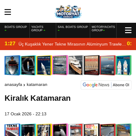
BOATS GROUP
YACHTS
SAIL BOATS GROUP
MOTORYACHTS
GROUP
GROUP
1:27
0:4
Üç Kuşaklık Yener Tekne Mirasının Alüminyum Trawler
Yorumu
anasayfa
katamaran
Kiralık Katamaran
17 Ocak 2026 - 22:13