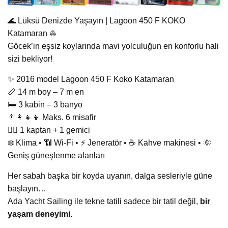
🌊 Lüksü Denizde Yaşayın | Lagoon 450 F KOKO
Katamaran ⛵
Göcek’in eşsiz koylarında mavi yolculuğun en konforlu hali
sizi bekliyor!
✨ 2016 model Lagoon 450 F Koko Katamaran
📏 14 m boy – 7 m en
🛏️ 3 kabin – 3 banyo
👨‍👩‍👧‍👦 Maks. 6 misafir
👨‍✈️ 1 kaptan + 1 gemici
❄️ Klima • 📶 Wi-Fi • ⚡ Jeneratör • ☕ Kahve makinesi • 🌞
Geniş güneşlenme alanları
Her sabah başka bir koyda uyanın, dalga sesleriyle güne
başlayın…
Ada Yacht Sailing ile tekne tatili sadece bir tatil değil,
bir
yaşam deneyimi.