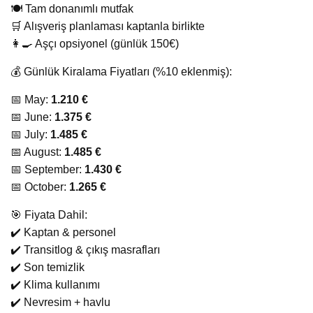
🍽️ Tam donanımlı mutfak
🛒 Alışveriş planlaması kaptanla birlikte
👩‍🍳 Aşçı opsiyonel (günlük 150€)
💰 Günlük Kiralama Fiyatları (%10 eklenmiş):
📅 May:
1.210 €
📅 June:
1.375 €
📅 July:
1.485 €
📅 August:
1.485 €
📅 September:
1.430 €
📅 October:
1.265 €
🎯 Fiyata Dahil:
✔️ Kaptan & personel
✔️ Transitlog & çıkış masrafları
✔️ Son temizlik
✔️ Klima kullanımı
✔️ Nevresim + havlu