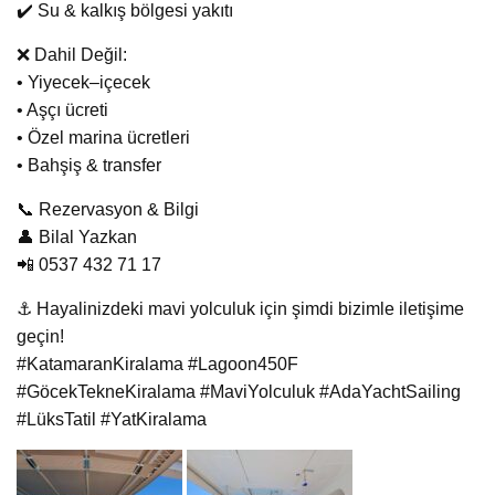
✔️ Su & kalkış bölgesi yakıtı
❌ Dahil Değil:
• Yiyecek–içecek
• Aşçı ücreti
• Özel marina ücretleri
• Bahşiş & transfer
📞 Rezervasyon & Bilgi
👤 Bilal Yazkan
📲 0537 432 71 17
⚓ Hayalinizdeki mavi yolculuk için şimdi bizimle iletişime
geçin!
#KatamaranKiralama #Lagoon450F
#GöcekTekneKiralama #MaviYolculuk #AdaYachtSailing
#LüksTatil #YatKiralama