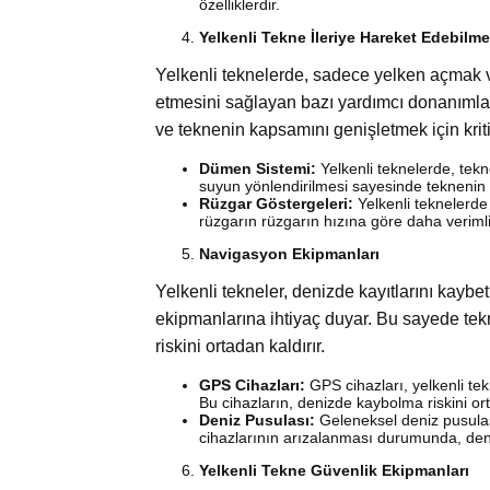
özelliklerdir.
Yelkenli Tekne İleriye Hareket Edebilm
Yelkenli teknelerde, sadece yelken açmak ve
etmesini sağlayan bazı yardımcı donanımlar
ve teknenin kapsamını genişletmek için kriti
Dümen Sistemi:
Yelkenli teknelerde, tekn
suyun yönlendirilmesi sayesinde teknenin 
Rüzgar Göstergeleri:
Yelkenli teknelerde 
rüzgarın rüzgarın hızına göre daha verimli
Navigasyon Ekipmanları
Yelkenli tekneler, denizde kayıtlarını kayb
ekipmanlarına ihtiyaç duyar. Bu sayede tek
riskini ortadan kaldırır.
GPS Cihazları:
GPS cihazları, yelkenli te
Bu cihazların, denizde kaybolma riskini or
Deniz Pusulası:
Geleneksel deniz pusulası
cihazlarının arızalanması durumunda, deniz
Yelkenli Tekne Güvenlik Ekipmanları