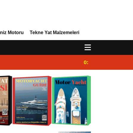
niz Motoru
Tekne Yat Malzemeleri
0:44
Dünya Süperyat Lig