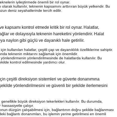
teknelerin iyileştirmede önemli bir rol oynar.
ı olarak kullanılır, teknenin kapsamını arttırıran büyük yelkendir. Bu
uzun deniz seyahatlerinde tercih edilir.
e kapsamı kontrol etmede kritik bir rol oynar. Halatlar,
ğlar ve dolayısıyla teknenin hareketini yönlendirir. Halat
a naylon gibi güçlü ve dayanıklı hale getirilir.
in kullanılan halatlar, çeşitli çap ve dayanıklılık özelliklerine sahiptir.
rında teknenin miktarını sağlamak için önemlidir.
 yönlendirmenin yönlendirilmesinde de halatlarda kullanılır. Bu
ekilde kontrol edilmesinde yardımcı olur.
çin çeşitli direksiyon sistemleri ve güverte donanımına
şekilde yönlendirilmesini ve güvenli bir şekilde ilerlemesini
 genellikle büyük direksiyon tekerlekleri kullanılır. Bu durumda,
 hassasiyetle çalışır.
onun düzgün çalışabilmesi için, bağlantının doğru şekilde bağlanması
deki bağlantı donanımları, bu işlemin yerine getirilmesi en önemli