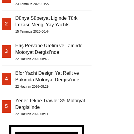
Yorumu
23 Temmuz 2026-01:27
Dünya Süperyat Liginde Türk
2
İmzası: Mengi Yay Yachts,
Amphib II’yi Denize İndirdi
15 Temmuz 2026-00:44
Eriş Pervane Üretim ve Tamirde
3
Motoryat Dergisi’nde
22 Haziran 2026-08:45
Efor Yacht Design Yat Refit ve
4
Bakımda Motoryat Dergisi’nde
22 Haziran 2026-08:29
Yener Tekne Trawler 35 Motoryat
5
Dergisi’nde
22 Haziran 2026-08:11