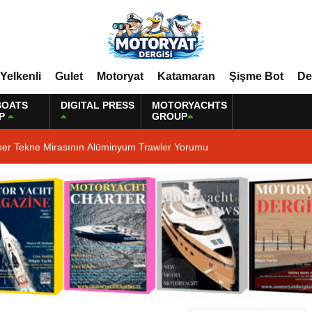
Yelkenli
Gulet
Motoryat
Katamaran
Şişme Bot
De
BOATS
DIGITAL PRESS
MOTORYACHTS
P
GROUP
ner Tekne Mirasının Alüminyum Trawler Yorumu