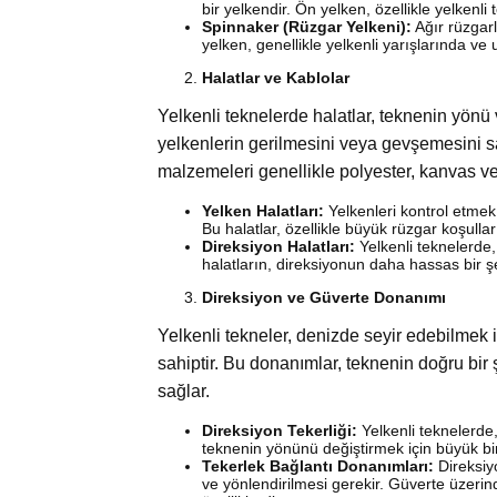
bir yelkendir. Ön yelken, özellikle yelkenli 
Spinnaker (Rüzgar Yelkeni):
Ağır rüzgarl
yelken, genellikle yelkenli yarışlarında ve 
Halatlar ve Kablolar
Yelkenli teknelerde halatlar, teknenin yönü v
yelkenlerin gerilmesini veya gevşemesini sa
malzemeleri genellikle polyester, kanvas vey
Yelken Halatları:
Yelkenleri kontrol etmek iç
Bu halatlar, özellikle büyük rüzgar koşulla
Direksiyon Halatları:
Yelkenli teknelerde,
halatların, direksiyonun daha hassas bir ş
Direksiyon ve Güverte Donanımı
Yelkenli tekneler, denizde seyir edebilmek i
sahiptir. Bu donanımlar, teknenin doğru bir 
sağlar.
Direksiyon Tekerliği:
Yelkenli teknelerde,
teknenin yönünü değiştirmek için büyük bir
Tekerlek Bağlantı Donanımları:
Direksiy
ve yönlendirilmesi gerekir. Güverte üzerin