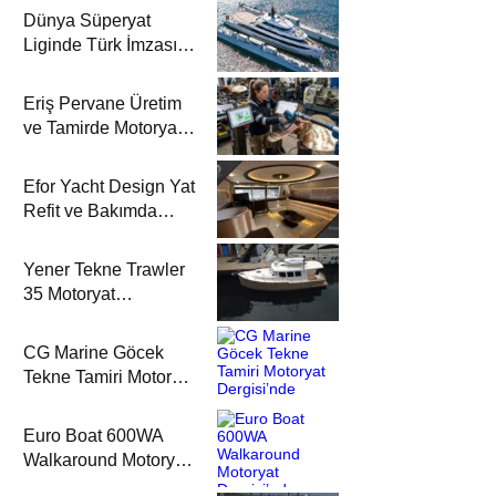
Dünya Süperyat
Liginde Türk İmzası:
Mengi Yay Yachts,
Amphib II’yi Denize
Eriş Pervane Üretim
İndirdi
ve Tamirde Motoryat
Dergisi’nde
Efor Yacht Design Yat
Refit ve Bakımda
Motoryat Dergisi’nde
Yener Tekne Trawler
35 Motoryat
Dergisi’nde
CG Marine Göcek
Tekne Tamiri Motoryat
Dergisi’nde
Euro Boat 600WA
Walkaround Motoryat
Dergisi’nde