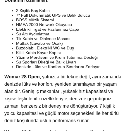
Donanım Özellikleri:
2 Kişilik Baş Kabin
7″ Full Dokunmatik GPS ve Balık Bulucu
BOSS Müzik Sistemi
NMEA 2000 Network Okuyucu
Elektrikli Irgat ve Paslanmaz Çapa
Su Altı Aydınlatma
Tik Kabin ve Dinlence Masası
Mutfak (Lavabo ve Ocak)
Buzdolabı, Elektrikli WC ve Duş
Kilitli Kabin Kayar Kapısı
Yüzme Merdiveni ve Krom Tutunma Desteği
Su Sporları Direği ve Balık Livarı
Denizde Lüks ve Konforun Sınırlarını Zorlayın
Womar 28 Open
, yalnızca bir tekne değil, aynı zamanda
denizde lüks ve konforu yeniden tanımlayan bir yaşam
alanıdır. Geniş iç mekanları, yüksek hız kapasitesi ve
kişiselleştirilebilir özellikleriyle, denizde geçirdiğiniz
zamanı benzersiz bir deneyime dönüştürüyor. 7 kişilik
yolcu kapasitesi ve güçlü motor seçenekleri ile her türlü
deniz koşulunda üstün performans sunar.