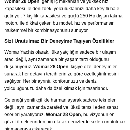
Womar 28 Open
, geniş iç mekanları ve yüksek hız
kapasitesi ile denizdeki yolculuklarınızı daha keyifli hale
getiriyor. 7 kişilik kapasitesi ve güçlü 250 Hp dıştan takma
motoru ile dikkat çeken bu model, hız ve performansın
mükemmel bir kombinasyonunu sunuyor.
Sizi Unutulmaz Bir Deneyime Taşıyan Özellikler
Womar Yachts olarak, lüks yatçılığın sadece bir ulaşım
aracı değil, aynı zamanda bir yaşam tarzı olduğunu
düşünüyoruz.
Womar 28 Open
, kişiye özel deneyimler
sunarak her detayın tercihlerinize göre özelleştirilmesini
sağlıyor. Her bir ayrıntı, konforunuzu ve deniz
yolculuğunuzu daha da özel kılmak için tasarlandı.
Geleneği yenilikçilikle harmanlayarak sadece tekneler
değil, aynı zamanda zarafeti ve lüksü temsil eden sanat
eserleri yaratıyoruz.
Womar 28 Open
, bu vizyonun en
güzel örneklerinden biri olarak denizlerde sizleri unutulmaz
bir maceraya çıkaracak.