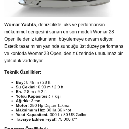
Womar Yachts
, denizcilikte lüks ve performansın
mükemmel dengesini sunan en son modeli Womar 28
Open ile deniz tutkunlarını büyülemeye devam ediyor.
Estetik tasarımının yanında sunduğu üst düzey performans
ve konforla Womar 28 Open, deniz üzerinde unutulmaz bir
yolculuk vadediyor.
Teknik Özellikler:
Boy:
8.45 m / 28 ft
Su Çekimi:
0.90 m / 2.9 ft
En:
2.8 m / 9.2 ft
Yolcu Kapasitesi:
7 kişi
Ağırlık:
3 ton
Motor:
250 Hp Dıştan Takma
Maksimum Hız:
30 ila 36 knot
Yakıt Kapasitesi:
300 L / 80 US Gallon
Tavsiye Edilen Fiyat:
75,000 €**