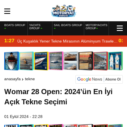
BOATS GROUP
YACHTS
SAIL BOATS GROUP
MOTORYACHTS
GROUP
GROUP
1:27
0:4
Üç Kuşaklık Yener Tekne Mirasının Alüminyum Trawler
Yorumu
anasayfa
tekne
Womar 28 Open: 2024’ün En İyi
Açık Tekne Seçimi
01 Eylül 2024 - 22:28