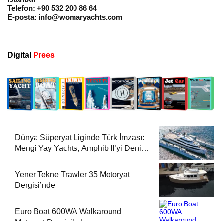
Telefon: +90 532 200 86 64
E-posta:
info@womaryachts.com
Digital
Prees
Dünya Süperyat Liginde Türk İmzası:
Mengi Yay Yachts, Amphib II’yi Denize
İndirdi
Yener Tekne Trawler 35 Motoryat
Dergisi’nde
Euro Boat 600WA Walkaround