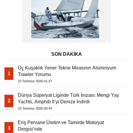
SON DAKİKA
Üç Kuşaklık Yener Tekne Mirasının Alüminyum
1
Trawler Yorumu
23 Temmuz 2026-01:27
Dünya Süperyat Liginde Türk İmzası: Mengi Yay
2
Yachts, Amphib II’yi Denize İndirdi
15 Temmuz 2026-00:44
Eriş Pervane Üretim ve Tamirde Motoryat
3
Dergisi’nde