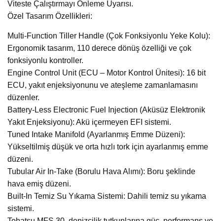
Viteste Çalıştırmayı Önleme Uyarısı.
Özel Tasarım Özellikleri:
Multi-Function Tiller Handle (Çok Fonksiyonlu Yeke Kolu):
Ergonomik tasarım, 110 derece dönüş özelliği ve çok
fonksiyonlu kontroller.
Engine Control Unit (ECU – Motor Kontrol Ünitesi): 16 bit
ECU, yakıt enjeksiyonunu ve ateşleme zamanlamasını
düzenler.
Battery-Less Electronic Fuel Injection (Aküsüz Elektronik
Yakıt Enjeksiyonu): Akü içermeyen EFI sistemi.
Tuned Intake Manifold (Ayarlanmış Emme Düzeni):
Yükseltilmiş düşük ve orta hızlı tork için ayarlanmış emme
düzeni.
Tubular Air In-Take (Borulu Hava Alımı): Boru şeklinde
hava emiş düzeni.
Built-In Temiz Su Yıkama Sistemi: Dahili temiz su yıkama
sistemi.
Tohatsu MFS 30, denizcilik tutkunlarına güç, performans ve