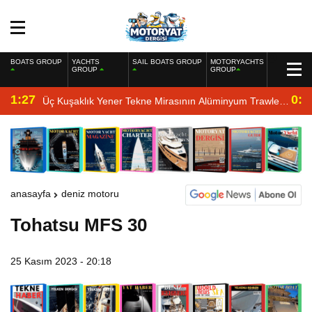
BOATS GROUP
YACHTS
SAIL BOATS GROUP
MOTORYACHTS
GROUP
GROUP
1:27
0:4
Üç Kuşaklık Yener Tekne Mirasının Alüminyum Trawler
Yorumu
anasayfa
deniz motoru
Tohatsu MFS 30
25 Kasım 2023 - 20:18