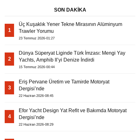
SON DAKİKA
Üç Kuşaklık Yener Tekne Mirasının Alüminyum
1
Trawler Yorumu
23 Temmuz 2026-01:27
Dünya Süperyat Liginde Türk İmzası: Mengi Yay
2
Yachts, Amphib II’yi Denize İndirdi
15 Temmuz 2026-00:44
Eriş Pervane Üretim ve Tamirde Motoryat
3
Dergisi’nde
22 Haziran 2026-08:45
Efor Yacht Design Yat Refit ve Bakımda Motoryat
4
Dergisi’nde
22 Haziran 2026-08:29