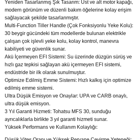
Yeniden Tasarlanmış Şık Tasarım: Üst ve alt motor kapağı,
modern görünüm ve düzenli bakım öğelerine kolay erişim
sağlayacak şekilde tasarlanmıştır.
Multi-Function Tiller Handle (Çok Fonksiyonlu Yeke Kolu):
30 beygir gücündeki tüm modellerde bulunan elektrikle
çalışan çok işlevli yeke kolu, kolay kontrol, manevra
kabiliyeti ve güvenlik sunar.
Akü İçermeyen EFI Sistemi: Su üzerinde düzgün sürüş ve
hızlı gaz tepkisi sağlayan akü içermeyen EFI sistemi,
endüstride bir ilk olarak sunulmuştur.
Optimize Edilmiş Emme Sistemi: Hızlı kalkış için optimize
edilmiş emme sistemi.
Ultra Düşük Emisyon ve Onaylar: UPA ve CARB onaylı,
ultra düşük emisyon.
3 Yıl Garanti Hizmeti: Tohatsu MFS 30, sunduğu
ayrıcalıklarla birlikte 3 yıl garanti hizmeti sunar.
Yüksek Performans ve Kullanım Kolaylığı:
Düşük Vites Oranı ve Yüksek Pervane Çevirme Yeteneği: