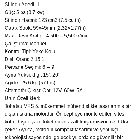
Silindir Adedi: 1
Güç: 5 ps (3.7 kw)
Silindir Hacmi: 123 cm3 (7.5 cu in)
Çap x Strok: 59x45mm (2.32×1.77in)
Max. Devir Aralığı: 4,500 – 5,500 r/min
Çalıştırma: Manuel
Kontrol Tipi: Yeke Kolu
Disli Oranı: 2.15:1
Pervane Seçimi: 6’ – 9’
Ayna Yüksekliği: 15’, 20’
Ağırlık: 25.6 kg (57 lbs)
Alternatör Çıkışı: Opt. 12V, 60W, 5A
Ürün Özellikleri:
Tohatsu MFS 5, mükemmel mühendislikle tasarlanmış bir
dıştan takma motordur. Ön cepheye monte edilen vites
kolu, düşük yakıt tüketimi ve azaltılmış emisyon ile dikkat
çeker. Ayrıca, motorun kompakt tasarımı ve yenilikçi
teknolojisi sayesinde, gelecek yıllarda da güvenilir bir