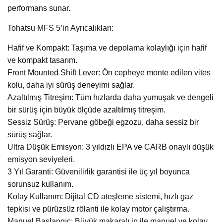
performans sunar.
Tohatsu MFS 5’in Ayrıcalıkları:
Hafif ve Kompakt: Taşıma ve depolama kolaylığı için hafif
ve kompakt tasarım.
Front Mounted Shift Lever: Ön cepheye monte edilen vites
kolu, daha iyi sürüş deneyimi sağlar.
Azaltılmış Titreşim: Tüm hızlarda daha yumuşak ve dengeli
bir sürüş için büyük ölçüde azaltılmış titreşim.
Sessiz Sürüş: Pervane göbeği egzozu, daha sessiz bir
sürüş sağlar.
Ultra Düşük Emisyon: 3 yıldızlı EPA ve CARB onaylı düşük
emisyon seviyeleri.
3 Yıl Garanti: Güvenilirlik garantisi ile üç yıl boyunca
sorunsuz kullanım.
Kolay Kullanım: Dijital CD ateşleme sistemi, hızlı gaz
tepkisi ve pürüzsüz rölanti ile kolay motor çalıştırma.
Manuel Başlangıç: Büyük makaralı ip ile manuel ve kolay