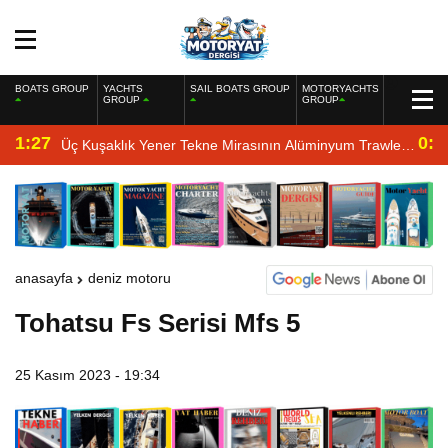
BOATS GROUP
YACHTS
SAIL BOATS GROUP
MOTORYACHTS
GROUP
GROUP
1:27
0:4
Üç Kuşaklık Yener Tekne Mirasının Alüminyum Trawler
Yorumu
anasayfa
deniz motoru
Tohatsu Fs Serisi Mfs 5
25 Kasım 2023 - 19:34