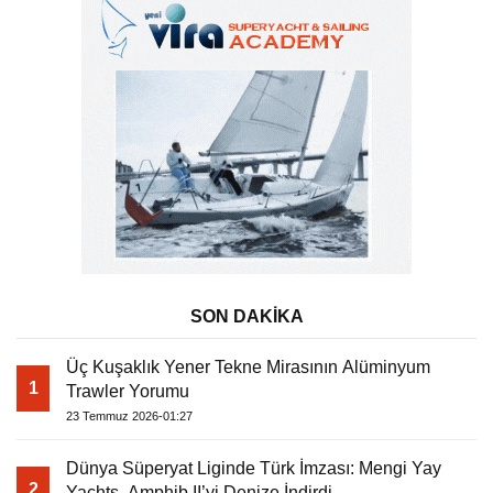
SON DAKİKA
Üç Kuşaklık Yener Tekne Mirasının Alüminyum
1
Trawler Yorumu
23 Temmuz 2026-01:27
Dünya Süperyat Liginde Türk İmzası: Mengi Yay
2
Yachts, Amphib II’yi Denize İndirdi