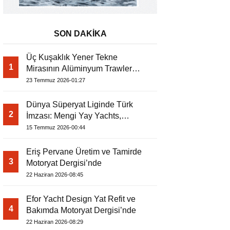
SON DAKİKA
Üç Kuşaklık Yener Tekne
1
Mirasının Alüminyum Trawler
Yorumu
23 Temmuz 2026-01:27
Dünya Süperyat Liginde Türk
2
İmzası: Mengi Yay Yachts,
Amphib II’yi Denize İndirdi
15 Temmuz 2026-00:44
Eriş Pervane Üretim ve Tamirde
3
Motoryat Dergisi’nde
22 Haziran 2026-08:45
Efor Yacht Design Yat Refit ve
4
Bakımda Motoryat Dergisi’nde
22 Haziran 2026-08:29