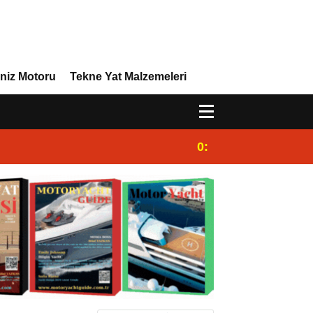
niz Motoru
Tekne Yat Malzemeleri
0:44
Dünya Süperyat Lig