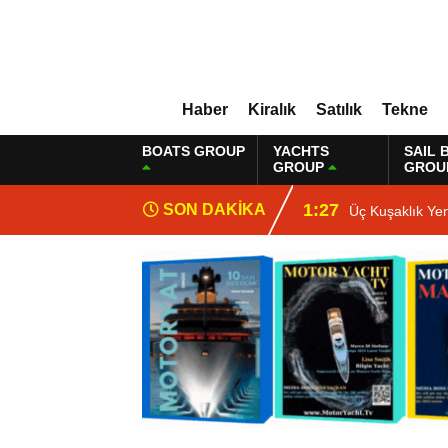
Haber
Kiralık
Satılık
Tekne
BOATS GROUP
YACHTS
SAIL 
GROUP
GROU
1:27
SON DAKİKA
Üç Kuşaklık Ye