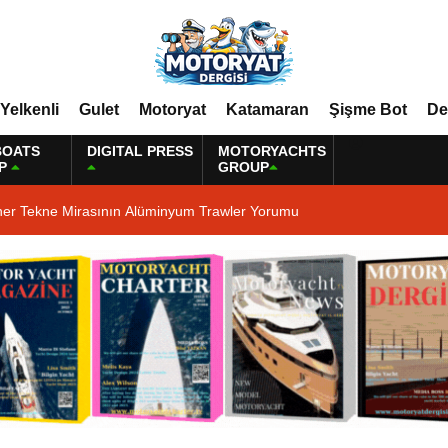
Yelkenli
Gulet
Motoryat
Katamaran
Şişme Bot
De
BOATS
DIGITAL PRESS
MOTORYACHTS
P
GROUP
ner Tekne Mirasının Alüminyum Trawler Yorumu