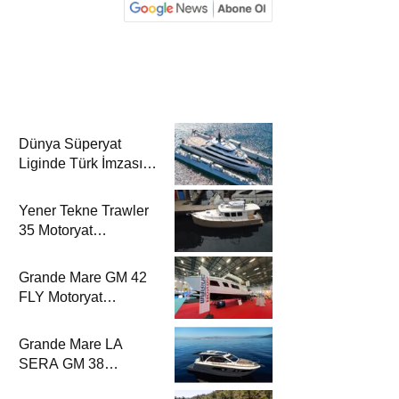
Dünya Süperyat
Liginde Türk İmzası:
Mengi Yay Yachts,
Amphib II’yi Denize
Yener Tekne Trawler
İndirdi
35 Motoryat
Dergisi’nde
Grande Mare GM 42
FLY Motoryat
Dergisi’nde
Grande Mare LA
SERA GM 38
Motoryat Dergisi’nde