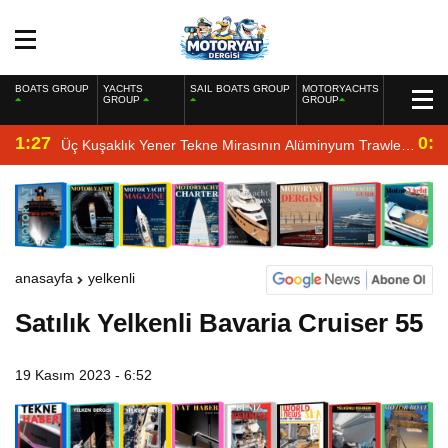
BOATS GROUP
YACHTS
SAIL BOATS GROUP
MOTORYACHTS
GROUP
GROUP
1:27
0:4
Üç Kuşaklık Yener Tekne Mirasının Alüminyum Trawler
Yorumu
anasayfa
yelkenli
Satılık Yelkenli Bavaria Cruiser 55
19 Kasım 2023 - 6:52