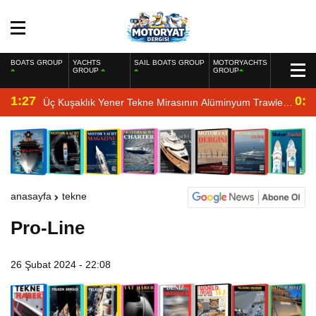
BOATS GROUP
YACHTS
SAIL BOATS GROUP
MOTORYACHTS
GROUP
GROUP
1:27
0:4
Üç Kuşaklık Yener Tekne Mirasının Alüminyum Trawler
Yorumu
anasayfa
tekne
Pro-Line
26 Şubat 2024 - 22:08