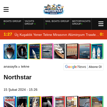
BOATS GROUP
YACHTS
SAIL BOATS GROUP
MOTORYACHTS
GROUP
GROUP
1:27
0:4
Üç Kuşaklık Yener Tekne Mirasının Alüminyum Trawler
Yorumu
anasayfa
tekne
Northstar
15 Şubat 2024 - 15:26