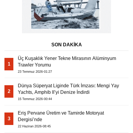
SON DAKİKA
Üç Kuşaklık Yener Tekne Mirasının Alüminyum
1
Trawler Yorumu
23 Temmuz 2026-01:27
Dünya Süperyat Liginde Türk İmzası: Mengi Yay
2
Yachts, Amphib II’yi Denize İndirdi
15 Temmuz 2026-00:44
Eriş Pervane Üretim ve Tamirde Motoryat
3
Dergisi’nde
22 Haziran 2026-08:45