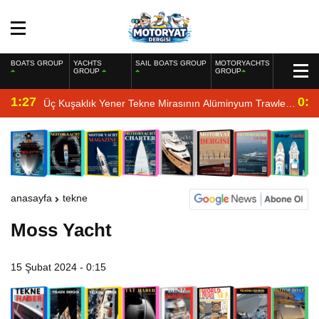
BOATS GROUP
YACHTS
SAIL BOATS GROUP
MOTORYACHTS
GROUP
GROUP
1:27
0:4
Üç Kuşaklık Yener Tekne Mirasının Alüminyum Trawler
Yorumu
anasayfa
tekne
Moss Yacht
15 Şubat 2024 - 0:15