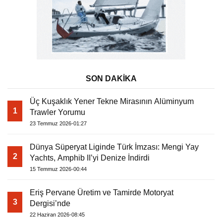
SON DAKİKA
Üç Kuşaklık Yener Tekne Mirasının Alüminyum
1
Trawler Yorumu
23 Temmuz 2026-01:27
Dünya Süperyat Liginde Türk İmzası: Mengi Yay
2
Yachts, Amphib II’yi Denize İndirdi
15 Temmuz 2026-00:44
Eriş Pervane Üretim ve Tamirde Motoryat
3
Dergisi’nde
22 Haziran 2026-08:45