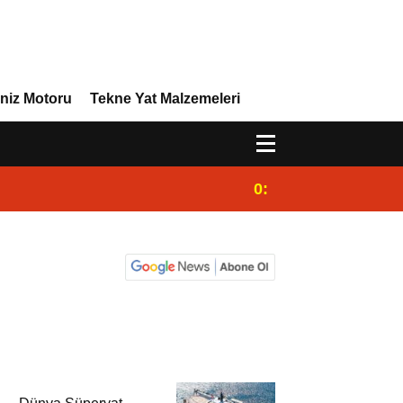
niz Motoru
Tekne Yat Malzemeleri
0:44
Dünya Süperyat Lig