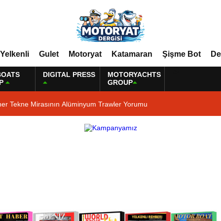
Yelkenli
Gulet
Motoryat
Katamaran
Şişme Bot
De
BOATS
DIGITAL PRESS
MOTORYACHTS
P
GROUP
ner Tekne Mirasının Alüminyum Trawler Yorumu