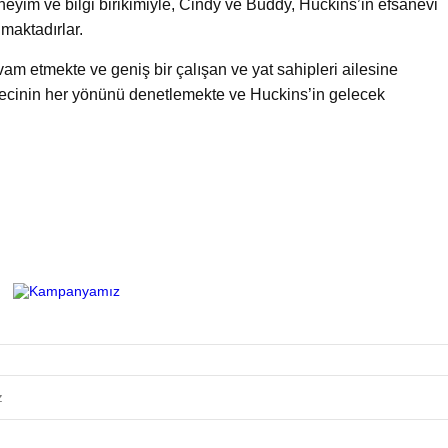
eyim ve bilgi birikimiyle, Cindy ve Buddy, Huckins’in efsanevi
maktadırlar.
vam etmekte ve geniş bir çalışan ve yat sahipleri ailesine
sürecinin her yönünü denetlemekte ve Huckins’in gelecek