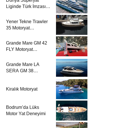
Dünya Süperyat
Liginde Türk İmzası:
Mengi Yay Yachts,
Amphib II’yi Denize
Yener Tekne Trawler
İndirdi
35 Motoryat
Dergisi’nde
Grande Mare GM 42
FLY Motoryat
Dergisi’nde
Grande Mare LA
SERA GM 38
Motoryat Dergisi’nde
Kiralık Motoryat
Bodrum’da Lüks
Motor Yat Deneyimi