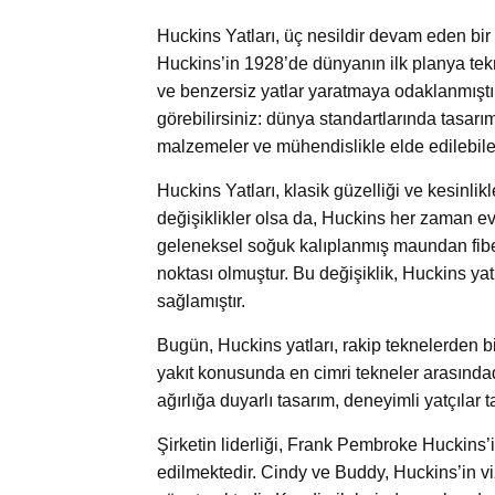
Huckins Yatları, üç nesildir devam eden bir 
Huckins’in 1928’de dünyanın ilk planya tekn
ve benzersiz yatlar yaratmaya odaklanmıştı
görebilirsiniz: dünya standartlarında tasarım 
malzemeler ve mühendislikle elde edilebil
Huckins Yatları, klasik güzelliği ve kesinlikl
değişiklikler olsa da, Huckins her zaman evr
geleneksel soğuk kalıplanmış maundan fiber
noktası olmuştur. Bu değişiklik, Huckins yat
sağlamıştır.
Bugün, Huckins yatları, rakip teknelerden bi
yakıt konusunda en cimri tekneler arasındad
ağırlığa duyarlı tasarım, deneyimli yatçılar
Şirketin liderliği, Frank Pembroke Huckins’
edilmektedir. Cindy ve Buddy, Huckins’in v