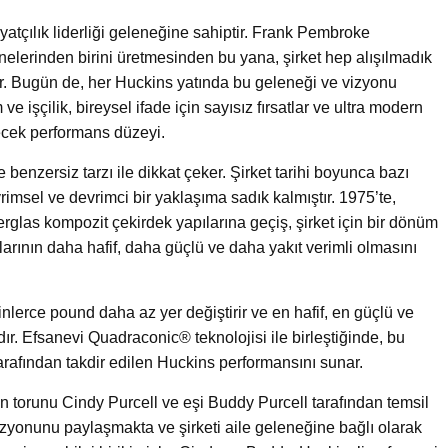
yatçılık liderliği geleneğine sahiptir. Frank Pembroke
elerinden birini üretmesinden bu yana, şirket hep alışılmadık
r. Bugün de, her Huckins yatında bu geleneği ve vizyonu
ve işçilik, bireysel ifade için sayısız fırsatlar ve ultra modern
ecek performans düzeyi.
e benzersiz tarzı ile dikkat çeker. Şirket tarihi boyunca bazı
imsel ve devrimci bir yaklaşıma sadık kalmıştır. 1975’te,
glas kompozit çekirdek yapılarına geçiş, şirket için bir dönüm
larının daha hafif, daha güçlü ve daha yakıt verimli olmasını
nlerce pound daha az yer değiştirir ve en hafif, en güçlü ve
ır. Efsanevi Quadraconic® teknolojisi ile birleştiğinde, bu
 tarafından takdir edilen Huckins performansını sunar.
in torunu Cindy Purcell ve eşi Buddy Purcell tarafından temsil
izyonunu paylaşmakta ve şirketi aile geleneğine bağlı olarak