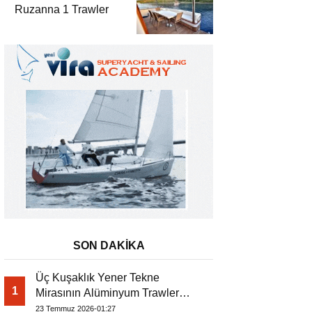
Ruzanna 1 Trawler
SON DAKİKA
Üç Kuşaklık Yener Tekne
1
Mirasının Alüminyum Trawler
Yorumu
23 Temmuz 2026-01:27