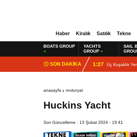
Haber
Kiralık
Satılık
Tekne
BOATS GROUP
YACHTS
SAIL 
GROUP
GROU
1:27
SON DAKİKA
Üç Kuşaklık Ye
anasayfa
motoryat
Huckins Yacht
Son Güncelleme :
13 Şubat 2024 - 19:41