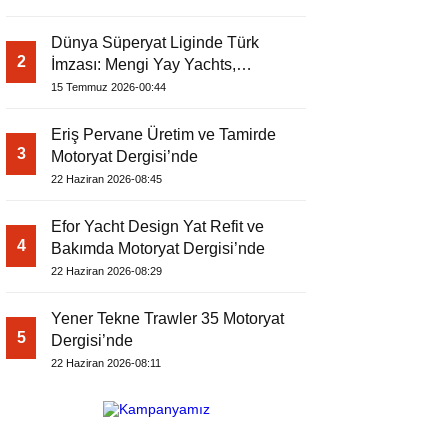
Dünya Süperyat Liginde Türk
2
İmzası: Mengi Yay Yachts,
Amphib II’yi Denize İndirdi
15 Temmuz 2026-00:44
Eriş Pervane Üretim ve Tamirde
3
Motoryat Dergisi’nde
22 Haziran 2026-08:45
Efor Yacht Design Yat Refit ve
4
Bakımda Motoryat Dergisi’nde
22 Haziran 2026-08:29
Yener Tekne Trawler 35 Motoryat
5
Dergisi’nde
22 Haziran 2026-08:11