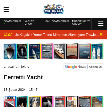
BOATS GROUP
YACHTS
SAIL BOATS GROUP
MOTORYACHTS
GROUP
GROUP
1:27
0:4
Üç Kuşaklık Yener Tekne Mirasının Alüminyum Trawler
Yorumu
anasayfa
tekne
Ferretti Yacht
13 Şubat 2024 - 15:47