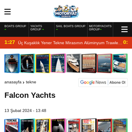
BOATS GROUP
YACHTS
SAIL BOATS GROUP
MOTORYACHTS
GROUP
GROUP
1:27
0:4
Üç Kuşaklık Yener Tekne Mirasının Alüminyum Trawler
Yorumu
anasayfa
tekne
Falcon Yachts
13 Şubat 2024 - 13:48