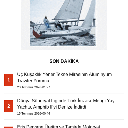
SON DAKİKA
Üç Kuşaklık Yener Tekne Mirasının Alüminyum
1
Trawler Yorumu
23 Temmuz 2026-01:27
Dünya Süperyat Liginde Türk İmzası: Mengi Yay
2
Yachts, Amphib II’yi Denize İndirdi
15 Temmuz 2026-00:44
Eriş Pervane Üretim ve Tamirde Motoryat