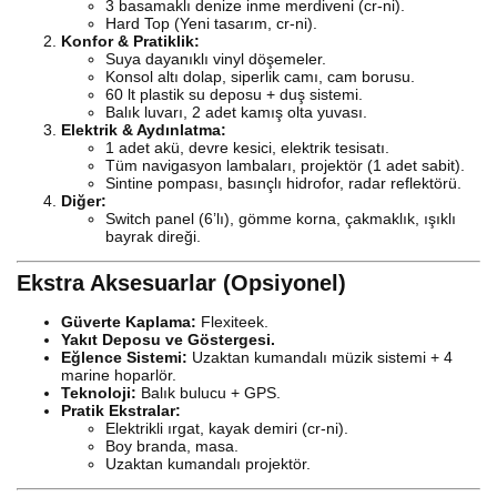
3 basamaklı denize inme merdiveni (cr-ni).
Hard Top (Yeni tasarım, cr-ni).
Konfor & Pratiklik:
Suya dayanıklı vinyl döşemeler.
Konsol altı dolap, siperlik camı, cam borusu.
60 lt plastik su deposu + duş sistemi.
Balık luvarı, 2 adet kamış olta yuvası.
Elektrik & Aydınlatma:
1 adet akü, devre kesici, elektrik tesisatı.
Tüm navigasyon lambaları, projektör (1 adet sabit).
Sintine pompası, basınçlı hidrofor, radar reflektörü.
Diğer:
Switch panel (6’lı), gömme korna, çakmaklık, ışıklı
bayrak direği.
Ekstra Aksesuarlar (Opsiyonel)
Güverte Kaplama:
Flexiteek.
Yakıt Deposu ve Göstergesi.
Eğlence Sistemi:
Uzaktan kumandalı müzik sistemi + 4
marine hoparlör.
Teknoloji:
Balık bulucu + GPS.
Pratik Ekstralar:
Elektrikli ırgat, kayak demiri (cr-ni).
Boy branda, masa.
Uzaktan kumandalı projektör.