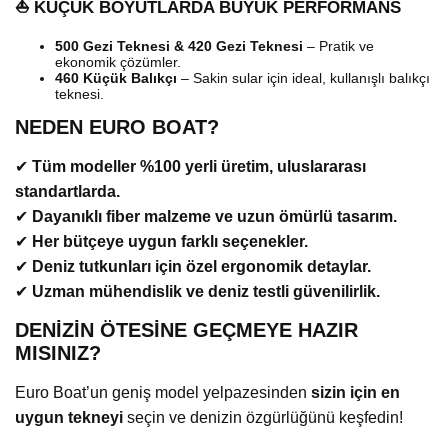
⛵ KÜÇÜK BOYUTLARDA BÜYÜK PERFORMANS
500 Gezi Teknesi & 420 Gezi Teknesi
– Pratik ve
ekonomik çözümler.
460 Küçük Balıkçı
– Sakin sular için ideal, kullanışlı balıkçı
teknesi.
NEDEN EURO BOAT?
✔
Tüm modeller %100 yerli üretim, uluslararası
standartlarda.
✔
Dayanıklı fiber malzeme ve uzun ömürlü tasarım.
✔
Her bütçeye uygun farklı seçenekler.
✔
Deniz tutkunları için özel ergonomik detaylar.
✔
Uzman mühendislik ve deniz testli güvenilirlik.
DENİZİN ÖTESİNE GEÇMEYE HAZIR
MISINIZ?
Euro Boat’un geniş model yelpazesinden
sizin için en
uygun tekneyi
seçin ve denizin özgürlüğünü keşfedin!