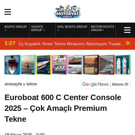
BOATS GROUP
YACHTS
SAIL BOATS GROUP
MOTORYACHTS
GROUP
GROUP
1:27
0:4
Üç Kuşaklık Yener Tekne Mirasının Alüminyum Trawler
Yorumu
anasayfa
tekne
Euroboat 600 C Center Console
2025 – Çok Amaçlı Premium
Tekne
19 Nisan 2025 - 0:00