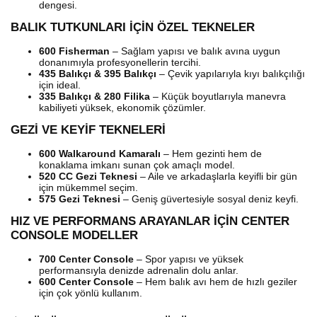
dengesi.
BALIK TUTKUNLARI İÇİN ÖZEL TEKNELER
600 Fisherman
– Sağlam yapısı ve balık avına uygun
donanımıyla profesyonellerin tercihi.
435 Balıkçı & 395 Balıkçı
– Çevik yapılarıyla kıyı balıkçılığı
için ideal.
335 Balıkçı & 280 Filika
– Küçük boyutlarıyla manevra
kabiliyeti yüksek, ekonomik çözümler.
GEZİ VE KEYİF TEKNELERİ
600 Walkaround Kamaralı
– Hem gezinti hem de
konaklama imkanı sunan çok amaçlı model.
520 CC Gezi Teknesi
– Aile ve arkadaşlarla keyifli bir gün
için mükemmel seçim.
575 Gezi Teknesi
– Geniş güvertesiyle sosyal deniz keyfi.
HIZ VE PERFORMANS ARAYANLAR İÇİN CENTER
CONSOLE MODELLER
700 Center Console
– Spor yapısı ve yüksek
performansıyla denizde adrenalin dolu anlar.
600 Center Console
– Hem balık avı hem de hızlı geziler
için çok yönlü kullanım.