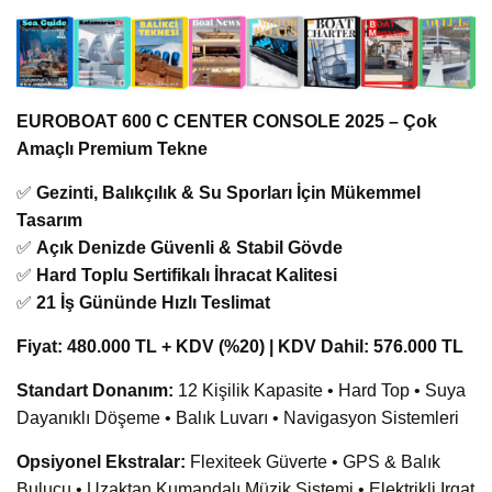
EUROBOAT 600 C CENTER CONSOLE 2025 – Çok
Amaçlı Premium Tekne
✅
Gezinti, Balıkçılık & Su Sporları İçin Mükemmel
Tasarım
✅
Açık Denizde Güvenli & Stabil Gövde
✅
Hard Toplu Sertifikalı İhracat Kalitesi
✅
21 İş Gününde Hızlı Teslimat
Fiyat: 480.000 TL + KDV (%20) | KDV Dahil: 576.000 TL
Standart Donanım:
12 Kişilik Kapasite • Hard Top • Suya
Dayanıklı Döşeme • Balık Luvarı • Navigasyon Sistemleri
Opsiyonel Ekstralar:
Flexiteek Güverte • GPS & Balık
Bulucu • Uzaktan Kumandalı Müzik Sistemi • Elektrikli Irgat