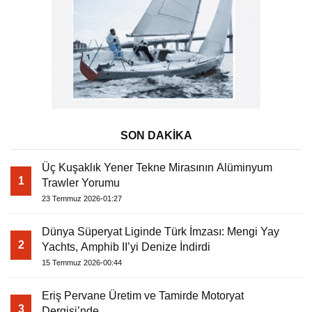
SON DAKİKA
Üç Kuşaklık Yener Tekne Mirasının Alüminyum
1
Trawler Yorumu
23 Temmuz 2026-01:27
Dünya Süperyat Liginde Türk İmzası: Mengi Yay
2
Yachts, Amphib II’yi Denize İndirdi
15 Temmuz 2026-00:44
Eriş Pervane Üretim ve Tamirde Motoryat
3
Dergisi’nde