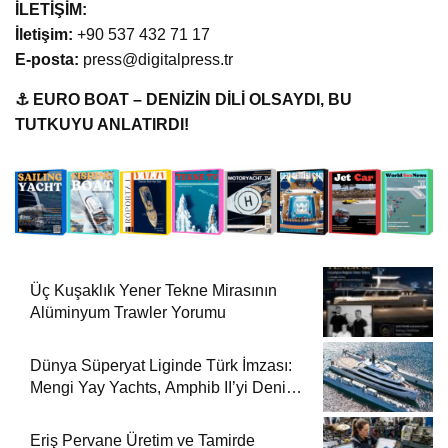
İLETİŞİM:
İletişim:
+90 537 432 71 17
E-posta:
press@digitalpress.tr
⚓ EURO BOAT – DENİZİN DİLİ OLSAYDI, BU
TUTKUYU ANLATIRDI!
Üç Kuşaklık Yener Tekne Mirasının
Alüminyum Trawler Yorumu
Dünya Süperyat Liginde Türk İmzası:
Mengi Yay Yachts, Amphib II’yi Denize
İndirdi
Eriş Pervane Üretim ve Tamirde