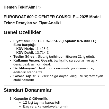
Hemen Teklif Alın!
✨
EUROBOAT 600 C CENTER CONSOLE – 2025 Model
Tekne Detayları ve Fiyat Analizi
Genel Özellikler
Fiyat: 480.000 TL + %20 KDV (Toplam: 576.000 TL)
Euro karşılığı:
–
KDV Hariç:
11.428 €
–
KDV Dahil:
13.714 €
Teslim Süresi:
Sipariş tarihinden itibaren 21 iş günü.
Kullanım Amacı:
Gezinti, balıkçılık, su sporları ve açık
deniz balık avı için ideal.
Sertifikasyon:
Hard Top tasarımıyla yurtdışına ihraç
edilebilir standartta.
Gövde Yapısı:
Yüksek dalga dayanıklılığı, su sıçratmayan
stabil tasarım.
Standart Donanımlar
Kapasite & Güvenlik:
12 kişi taşıma kapasiteli.
Baş ve arka vardavela (cr-ni).