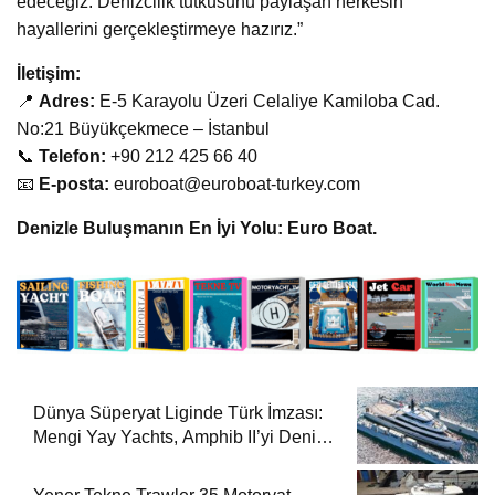
edeceğiz. Denizcilik tutkusunu paylaşan herkesin
hayallerini gerçekleştirmeye hazırız.”
İletişim:
📍
Adres:
E-5 Karayolu Üzeri Celaliye Kamiloba Cad.
No:21 Büyükçekmece – İstanbul
📞
Telefon:
+90 212 425 66 40
📧
E-posta:
euroboat@euroboat-turkey.com
Denizle Buluşmanın En İyi Yolu: Euro Boat.
Dünya Süperyat Liginde Türk İmzası:
Mengi Yay Yachts, Amphib II’yi Denize
İndirdi