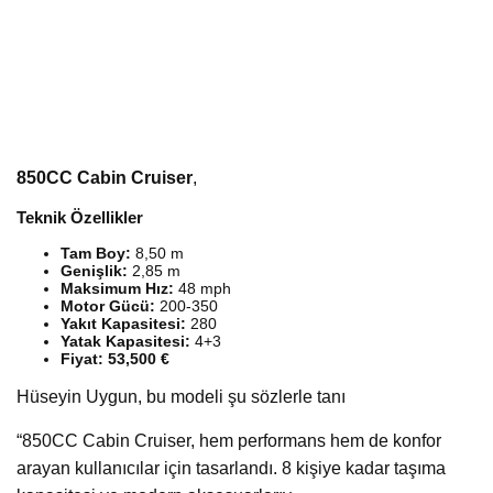
850CC Cabin Cruiser
,
Teknik Özellikler
Tam Boy:
8,50 m
Genişlik:
2,85 m
Maksimum Hız:
48 mph
Motor Gücü:
200-350
Yakıt Kapasitesi:
280
Yatak Kapasitesi:
4+3
Fiyat: 53,500 €
Hüseyin Uygun, bu modeli şu sözlerle tanı
“850CC Cabin Cruiser, hem performans hem de konfor
arayan kullanıcılar için tasarlandı. 8 kişiye kadar taşıma