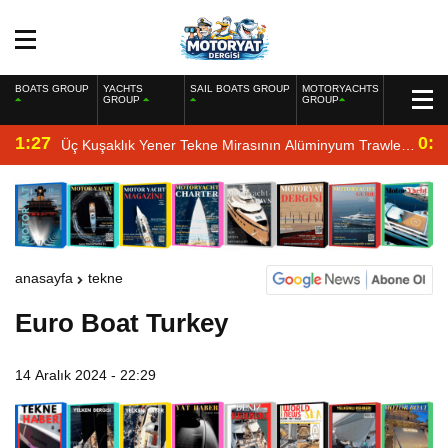
BOATS GROUP
YACHTS
SAIL BOATS GROUP
MOTORYACHTS
GROUP
GROUP
1:27
0:4
Üç Kuşaklık Yener Tekne Mirasının Alüminyum Trawler
Yorumu
anasayfa
tekne
Euro Boat Turkey
14 Aralık 2024 - 22:29