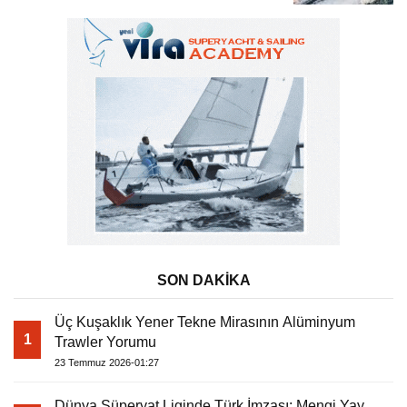
Tatili
SON DAKİKA
Üç Kuşaklık Yener Tekne Mirasının Alüminyum
1
Trawler Yorumu
23 Temmuz 2026-01:27
Dünya Süperyat Liginde Türk İmzası: Mengi Yay