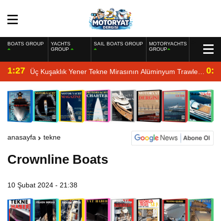
BOATS GROUP
YACHTS
SAIL BOATS GROUP
MOTORYACHTS
GROUP
GROUP
1:27
0:4
Üç Kuşaklık Yener Tekne Mirasının Alüminyum Trawler
Yorumu
anasayfa
tekne
Crownline Boats
10 Şubat 2024 - 21:38