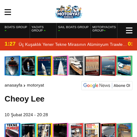
BOATS GROUP
YACHTS
SAIL BOATS GROUP
MOTORYACHTS
GROUP
GROUP
1:27
0:4
Üç Kuşaklık Yener Tekne Mirasının Alüminyum Trawler
Yorumu
anasayfa
motoryat
Cheoy Lee
10 Şubat 2024 - 20:28