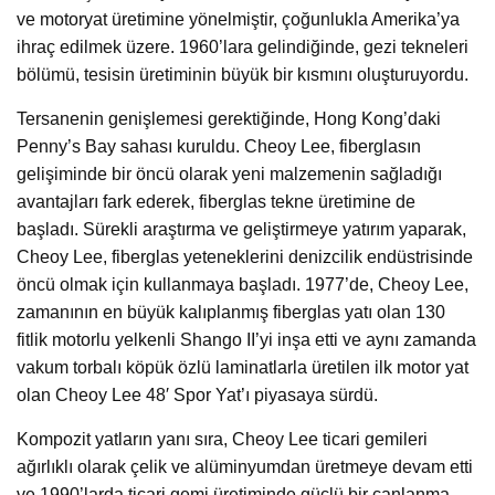
ve motoryat üretimine yönelmiştir, çoğunlukla Amerika’ya
ihraç edilmek üzere. 1960’lara gelindiğinde, gezi tekneleri
bölümü, tesisin üretiminin büyük bir kısmını oluşturuyordu.
Tersanenin genişlemesi gerektiğinde, Hong Kong’daki
Penny’s Bay sahası kuruldu. Cheoy Lee, fiberglasın
gelişiminde bir öncü olarak yeni malzemenin sağladığı
avantajları fark ederek, fiberglas tekne üretimine de
başladı. Sürekli araştırma ve geliştirmeye yatırım yaparak,
Cheoy Lee, fiberglas yeteneklerini denizcilik endüstrisinde
öncü olmak için kullanmaya başladı. 1977’de, Cheoy Lee,
zamanının en büyük kalıplanmış fiberglas yatı olan 130
fitlik motorlu yelkenli Shango II’yi inşa etti ve aynı zamanda
vakum torbalı köpük özlü laminatlarla üretilen ilk motor yat
olan Cheoy Lee 48′ Spor Yat’ı piyasaya sürdü.
Kompozit yatların yanı sıra, Cheoy Lee ticari gemileri
ağırlıklı olarak çelik ve alüminyumdan üretmeye devam etti
ve 1990’larda ticari gemi üretiminde güçlü bir canlanma