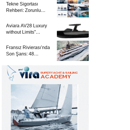
Tekne Sigortası
Rehberi: Zorunlu
Teminatlar, Maliyetler
ve Güvenli Seyir
Aviara AV28 Luxury
without Limits”
Prensibiyle Denizde
Yeni Bir Dönem
Fransız Rivierası’nda
Son Şans: 48
Metrelik Parillion ile
Mükemmel Bir Yat
Tatili