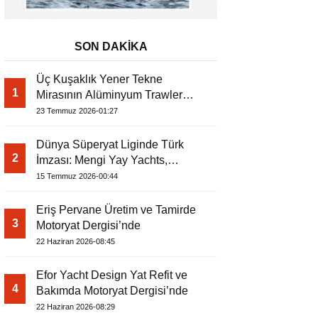
SON DAKİKA
Üç Kuşaklık Yener Tekne
1
Mirasının Alüminyum Trawler
Yorumu
23 Temmuz 2026-01:27
Dünya Süperyat Liginde Türk
2
İmzası: Mengi Yay Yachts,
Amphib II’yi Denize İndirdi
15 Temmuz 2026-00:44
Eriş Pervane Üretim ve Tamirde
3
Motoryat Dergisi’nde
22 Haziran 2026-08:45
Efor Yacht Design Yat Refit ve
4
Bakımda Motoryat Dergisi’nde
22 Haziran 2026-08:29