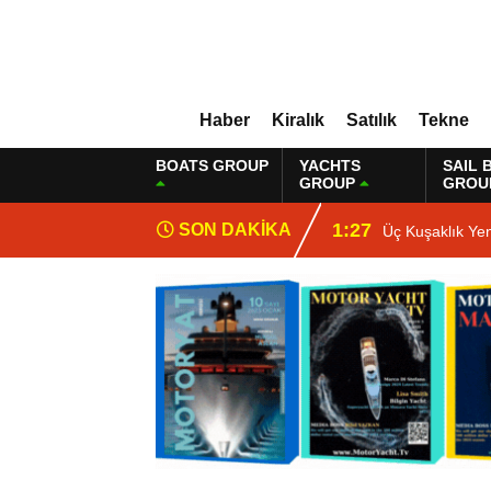
Haber
Kiralık
Satılık
Tekne
BOATS GROUP
YACHTS
SAIL 
GROUP
GROU
1:27
SON DAKİKA
Üç Kuşaklık Ye