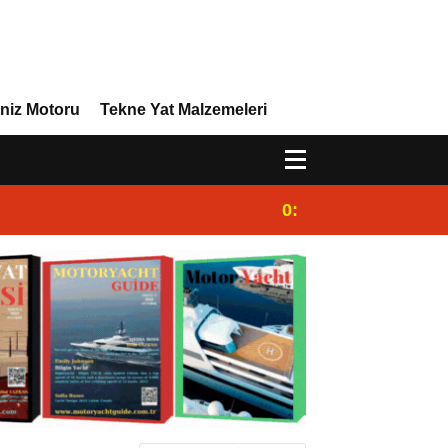
niz Motoru
Tekne Yat Malzemeleri
0:44
Dünya Süperyat Lig