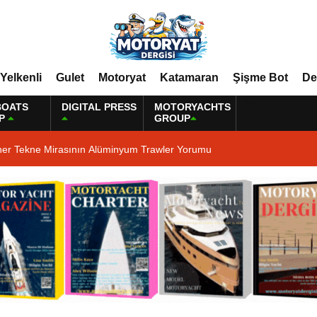
Yelkenli
Gulet
Motoryat
Katamaran
Şişme Bot
De
BOATS
DIGITAL PRESS
MOTORYACHTS
P
GROUP
ner Tekne Mirasının Alüminyum Trawler Yorumu