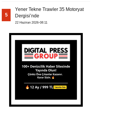
Yener Tekne Trawler 35 Motoryat
5
Dergisi’nde
22 Haziran 2026-08:11