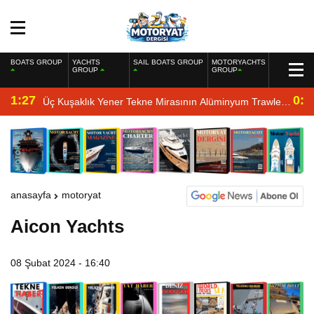
BOATS GROUP
YACHTS
SAIL BOATS GROUP
MOTORYACHTS
GROUP
GROUP
1:27
0:4
Üç Kuşaklık Yener Tekne Mirasının Alüminyum Trawler
Yorumu
anasayfa
motoryat
Aicon Yachts
08 Şubat 2024 - 16:40