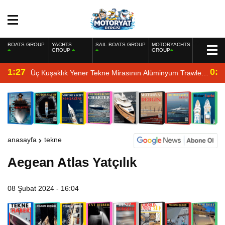
BOATS GROUP
YACHTS
SAIL BOATS GROUP
MOTORYACHTS
GROUP
GROUP
1:27
0:4
Üç Kuşaklık Yener Tekne Mirasının Alüminyum Trawler
Yorumu
anasayfa
tekne
Aegean Atlas Yatçılık
08 Şubat 2024 - 16:04