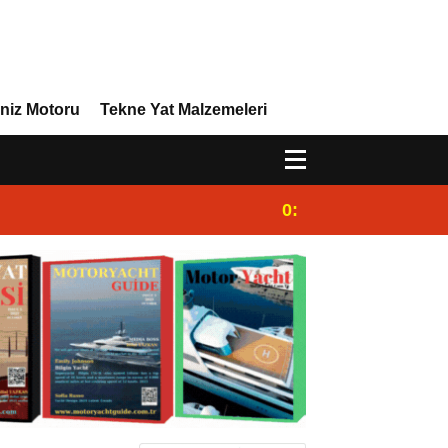
niz Motoru
Tekne Yat Malzemeleri
0:44
Dünya Süperyat Lig