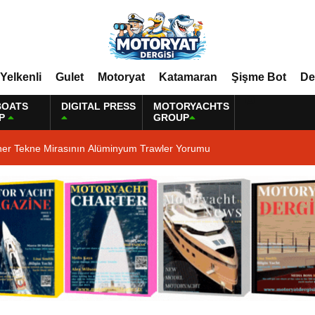
Yelkenli
Gulet
Motoryat
Katamaran
Şişme Bot
De
BOATS
DIGITAL PRESS
MOTORYACHTS
P
GROUP
ner Tekne Mirasının Alüminyum Trawler Yorumu