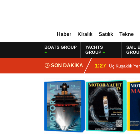
Haber
Kiralık
Satılık
Tekne
BOATS GROUP
YACHTS
SAIL 
GROUP
GROU
1:27
SON DAKİKA
Üç Kuşaklık Ye