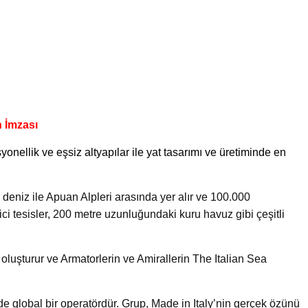
n İmzası
syonellik ve eşsiz altyapılar ile yat tasarımı ve üretiminde en
 deniz ile Apuan Alpleri arasında yer alır ve 100.000
yici tesisler, 200 metre uzunluğundaki kuru havuz gibi çeşitli
ü oluşturur ve Armatorlerin ve Amirallerin The Italian Sea
e global bir operatördür. Grup, Made in Italy’nin gerçek özünü