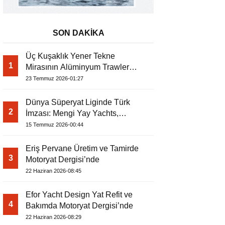
SON DAKİKA
Üç Kuşaklık Yener Tekne
1
Mirasının Alüminyum Trawler
Yorumu
23 Temmuz 2026-01:27
Dünya Süperyat Liginde Türk
2
İmzası: Mengi Yay Yachts,
Amphib II’yi Denize İndirdi
15 Temmuz 2026-00:44
Eriş Pervane Üretim ve Tamirde
3
Motoryat Dergisi’nde
22 Haziran 2026-08:45
Efor Yacht Design Yat Refit ve
4
Bakımda Motoryat Dergisi’nde
22 Haziran 2026-08:29