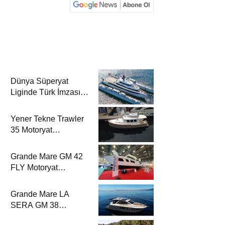
Dünya Süperyat
Liginde Türk İmzası:
Mengi Yay Yachts,
Amphib II’yi Denize
Yener Tekne Trawler
İndirdi
35 Motoryat
Dergisi’nde
Grande Mare GM 42
FLY Motoryat
Dergisi’nde
Grande Mare LA
SERA GM 38
Motoryat Dergisi’nde